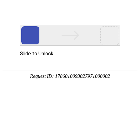
本站首页
走进陆港
陆港新
当前位置：首 页>>
陆港公司>>列表